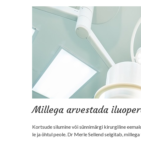
Millega arvestada iluopera
Kort­su­de si­lu­mi­ne või sün­ni­mär­gi ki­rur­gi­li­ne eemal
le ja õh­tul peo­le. Dr Merle Sellend selgitab, mil­le­ga