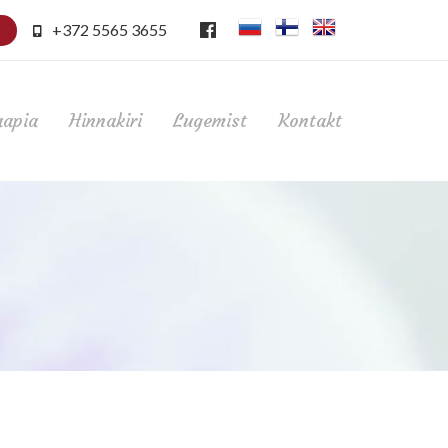
+372 5565 3655
aapia
Hinnakiri
Lugemist
Kontakt