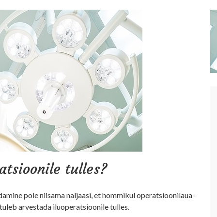
tsioonile tulles?
­da­mi­ne po­le nii­sa­ma nal­ja­asi, et hom­mi­kul ope­rat­sioo­ni­laua­
 tu­leb ar­ves­ta­da iluoperatsioonile tulles.