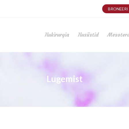
BRONEERI
Ilukirurgia
Ilusüstid
Mesoter
Lugemist