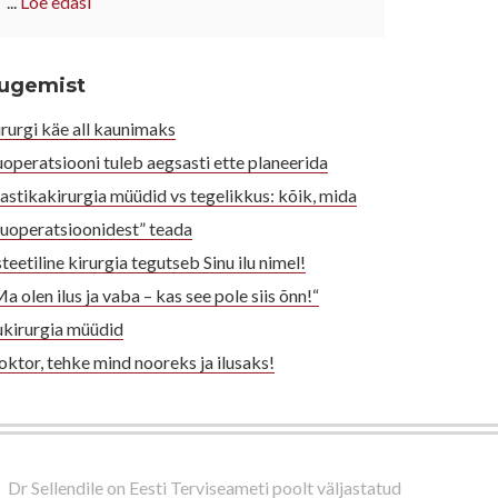
...
Loe edasi
ugemist
rurgi käe all kaunimaks
uoperatsiooni tuleb aegsasti ette planeerida
astikakirurgia müüdid vs tegelikkus: kõik, mida
luoperatsioonidest” teada
teetiline kirurgia tegutseb Sinu ilu nimel!
a olen ilus ja vaba – kas see pole siis õnn!“
ukirurgia müüdid
ktor, tehke mind nooreks ja ilusaks!
Dr Sellendile on Eesti Terviseameti poolt väljastatud